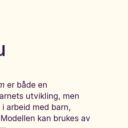
Hopp til innhold
u
um
er både en
arnets utvikling, men
 i arbeid med barn,
. Modellen kan brukes av