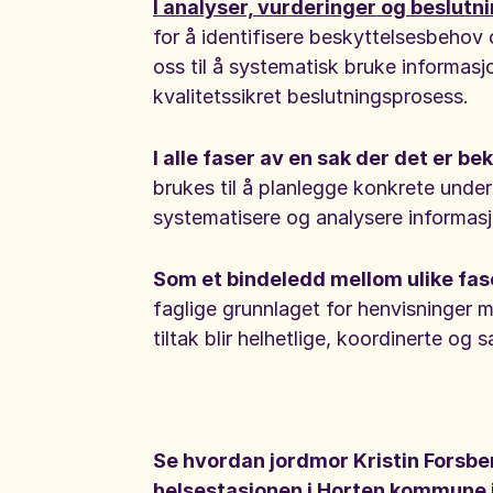
I analyser, vurderinger og beslutn
for å identifisere beskyttelsesbehov 
oss til å systematisk bruke informasj
kvalitetssikret beslutningsprosess.
I alle faser av en sak der det er be
brukes til å planlegge konkrete under
systematisere og analysere informasjo
Som et bindeledd mellom ulike fas
faglige grunnlaget for henvisninger me
tiltak blir helhetlige, koordinerte o
Se hvordan jordmor Kristin Forsbe
helsestasjonen i Horten kommune i