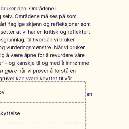
 bruker den. Områdene i
eg selv. Områdene må ses på som
rt faglige skjønn og refleksjoner som
etter at vi har en kritisk og reflektert
grunnlag, til hvordan vi bruker
og vurderingsmønstre. Når vi bruker
ig å være åpne for å revurdere våre
er – og kanskje til og med å innrømme
kan gjøre
når vi prøver å forstå en
llgruver kan være knyttet til vår
aget, og de kan være i oss selv –
ov
er. Bevisstheten om ulike fallgruver kan
skyttelse
hov, kan det virke som om barnet
en barn er aktive og påvirker sin