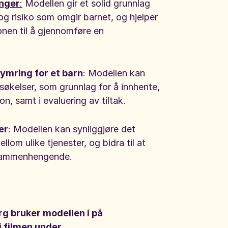
inger
:
Modellen gir et solid grunnlag
og risiko som omgir barnet, og hjelper
onen til å gjennomføre en
kymring for et barn
: Modellen kan
søkelser, som grunnlag for å innhente,
n, samt i evaluering av tiltak.
er
: Modellen kan synliggjøre det
llom ulike tjenester, og bidra til at
g sammenhengende.
rg bruker modellen i på
 filmen under.