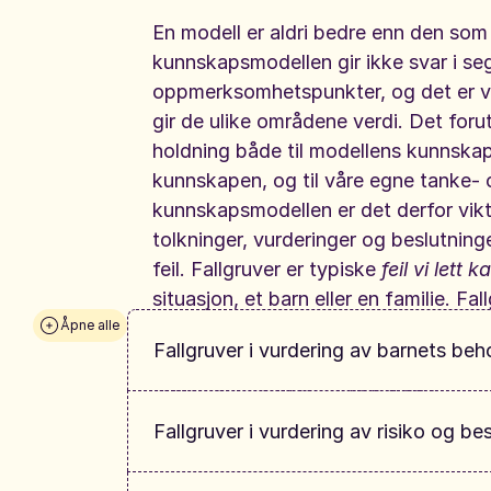
En modell er aldri bedre enn den som
kunnskapsmodellen gir ikke svar i s
oppmerksomhetspunkter, og det er vå
gir de ulike områdene verdi. Det foruts
holdning både til modellens kunnskaps
kunnskapen, og til våre egne tanke- 
kunnskapsmodellen er det derfor vikt
tolkninger, vurderinger og beslutning
feil. Fallgruver er typiske
feil vi lett 
situasjon, et barn eller en familie. Fa
Åpne alle
tolkning av teori og kunnskapsgrunnl
Fallgruver i vurdering av barnets beh
knyttet til våre egne tanker og følels
støtte våre kritiske refleksjoner.
1. Barnet som en passiv mottaker
Fallgruver i vurdering av risiko og be
Når vi legger stor vekt på barnets be
bare mottar hjelp uten selv å bidra. M