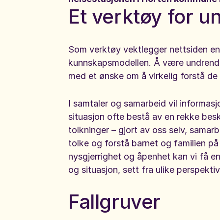
02:17
Et verktøy for u
Helsestasjonen / Jordmor / Foreldre / Samarbeid
Jordmor om arbeide
Som verktøy vektlegger nettsiden en
modellen på helsest
kunnskapsmodellen. Å være undrende
med et ønske om å virkelig forstå d
I samtaler og samarbeid vil informas
situasjon ofte bestå av en rekke beskr
tolkninger – gjort av oss selv, samarb
tolke og forstå barnet og familien på
nysgjerrighet og åpenhet kan vi få e
og situasjon, sett fra ulike perspekti
Fallgruver