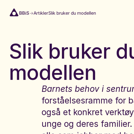
Barnets behov i sentrum
BBiS
Artikler
Slik bruker du modellen
Slik bruker d
modellen
Barnets behov i sentr
forståelsesramme for b
også et konkret verktøy
unge og deres familier