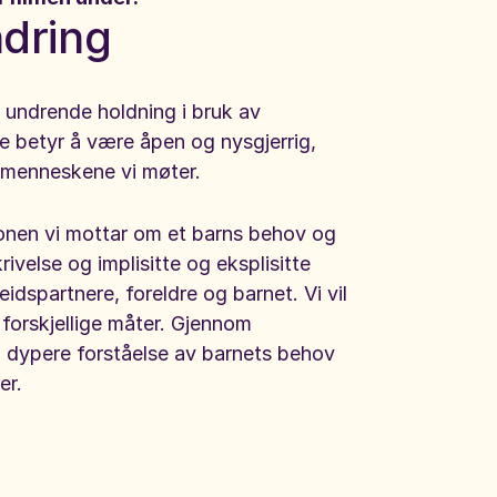
ndring
t med
 undrende holdning i bruk av
asjon
 betyr å være åpen og nysgjerrig,
e menneskene vi møter.
jonen vi mottar om et barns behov og
ivelse og implisitte og eksplisitte
eidspartnere, foreldre og barnet. Vi vil
 forskjellige måter. Gjennom
n dypere forståelse av barnets behov
ver.