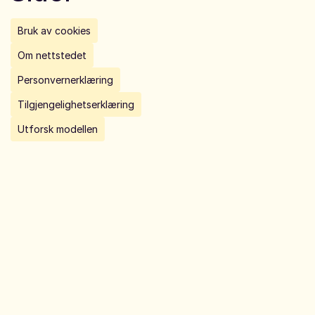
Bruk av cookies
Om nettstedet
Personvernerklæring
Tilgjengelighetserklæring
Utforsk modellen